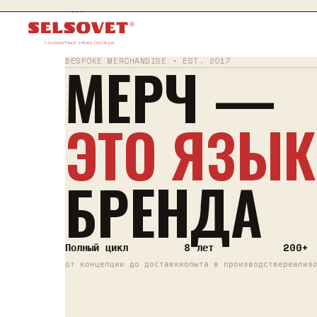
SEL
·
SOVET
МЕРЧ —
BESPOKE MERCHANDISE
·
EST. 2017
ЭТО ЯЗЫК
БРЕНДА
Полный цикл
8 лет
200+
от концепции до доставки
опыта в производстве
реализ