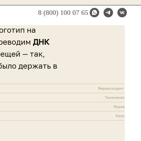
Подход
Кейсы
Процесс
Связаться →
8 (800) 100 07 65
оготип на
ереводим
ДНК
ещей — так,
было держать в
Медиахолдинг
Телеканал
Медиа
Кино